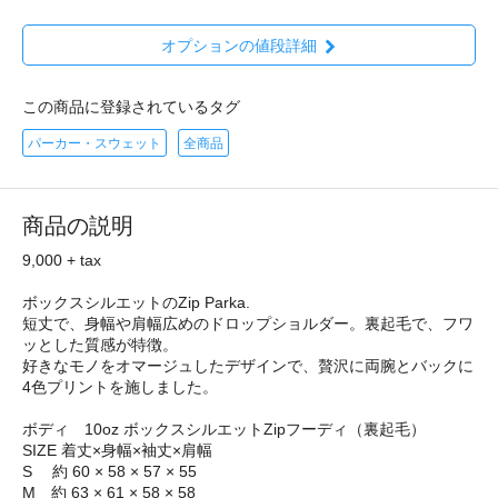
オプションの値段詳細
この商品に登録されているタグ
パーカー・スウェット
全商品
商品の説明
9,000 + tax
ボックスシルエットのZip Parka.
短丈で、身幅や肩幅広めのドロップショルダー。裏起毛で、フワ
ッとした質感が特徴。
好きなモノをオマージュしたデザインで、贅沢に両腕とバックに
4色プリントを施しました。
ボディ 10oz ボックスシルエットZipフーディ（裏起毛）
SIZE 着丈×身幅×袖丈×肩幅
S 約 60 × 58 × 57 × 55
M 約 63 × 61 × 58 × 58